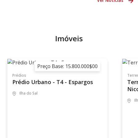
Ver Notícias
Imóveis
Preço Base: 15.800.000$00
Prédios
Terre
Prédio Urbano - T4 - Espargos
Ter
Nic
Ilha do Sal
Il