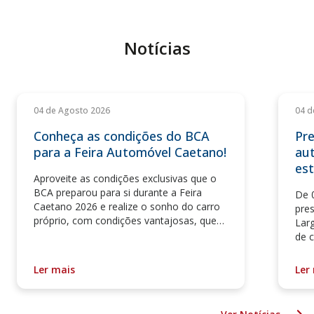
Notícias
04 de Agosto 2026
04 d
Conheça as condições do BCA
Pre
para a Feira Automóvel Caetano!
au
est
Aproveite as condições exclusivas que o
BCA preparou para si durante a Feira
De 
Caetano 2026 e realize o sonho do carro
pre
próprio, com condições vantajosas, que
Lar
vão desde taxas atrativas, isenção na
de c
comissão de abertura de crédito e
apro
descontos no seguro automóvel com a
sua 
Ler mais
Ler
Garantia Seguros.