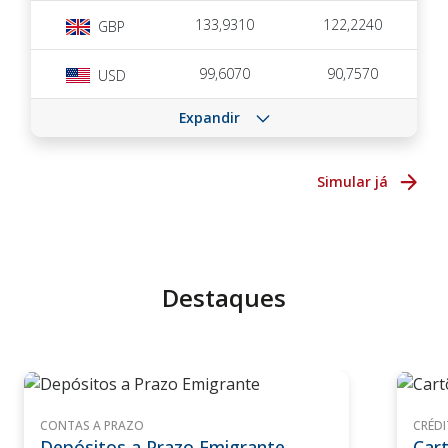
133,9310
122,2240
GBP
99,6070
90,7570
USD
Expandir
Simular já
Destaques
CONTAS A PRAZO
CRÉD
Depósitos a Prazo Emigrante
Car