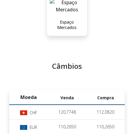
Espaço
Mercados
Câmbios
Moeda
Venda
Compra
120,7748
112,0820
CHF
110,2650
110,2650
EUR