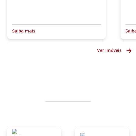
Saiba mais
Saib
Ver Imóveis