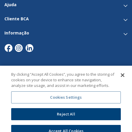
Ajuda
Cliente BCA
Informação
By clicking “Accept All Cookies”, you agree to the storing of
Links Úteis​
cookies on your device to enhance site navigation,
analyze site usage, and assist in our marketing efforts.
Política de Cookies
Política de Privacidade​
Cookies Settings
Recrutamento
Reject All
Mapa Do Site
© 2026 Banco BCA. Todos os direitos reservados
Accept All Cookies