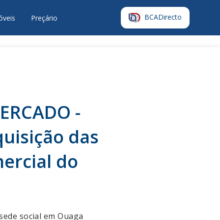
BCADirecto
óveis
Preçário
ERCADO -
quisição das
ercial do
 sede social em Ouaga