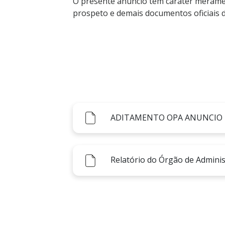
O presente anúncio tem caráter meramen
prospeto e demais documentos oficiais d