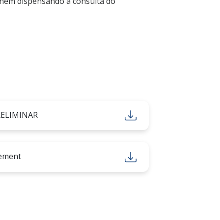
 nem dispensando a consulta do
RELIMINAR
ement