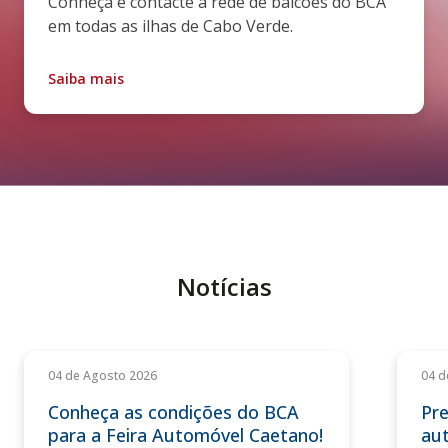
Conheça e contacte a rede de balcões do BCA
em todas as ilhas de Cabo Verde.
Saiba mais
Notícias
04 de Agosto 2026
04 d
Conheça as condições do BCA
Pre
para a Feira Automóvel Caetano!
au