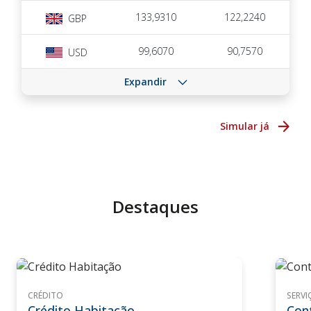
133,9310
122,2240
GBP
99,6070
90,7570
USD
Expandir
Simular já
Destaques
CRÉDITO
SERVI
Crédito Habitação
Con