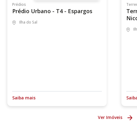
Prédios
Terre
Prédio Urbano - T4 - Espargos
Ter
Nic
Ilha do Sal
Il
Saiba mais
Saib
Ver Imóveis