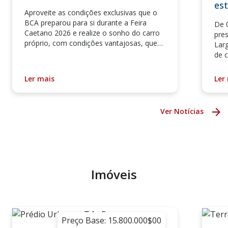
est
Aproveite as condições exclusivas que o
BCA preparou para si durante a Feira
De 
Caetano 2026 e realize o sonho do carro
pre
próprio, com condições vantajosas, que
Lar
vão desde taxas atrativas, isenção na
de c
comissão de abertura de crédito e
apro
descontos no seguro automóvel com a
sua 
Ler mais
Ler
Garantia Seguros.
Ver Notícias
Imóveis
Preço Base: 15.800.000$00